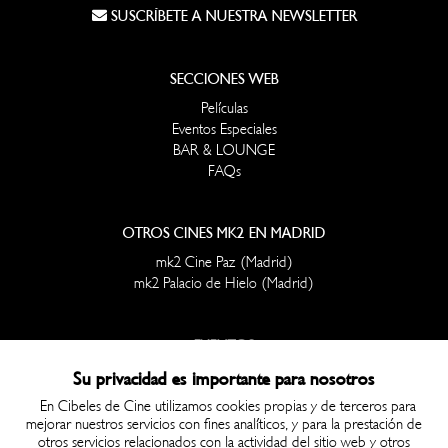
SUSCRÍBETE A NUESTRA NEWSLETTER
SECCIONES WEB
Películas
Eventos Especiales
BAR & LOUNGE
FAQs
OTROS CINES MK2 EN MADRID
mk2 Cine Paz (Madrid)
mk2 Palacio de Hielo (Madrid)
EVENTOS
Todos
Su privacidad es importante para nosotros
En Cibeles de Cine utilizamos cookies propias y de terceros para
mejorar nuestros servicios con fines analíticos, y para la prestación de
AYUDA
otros servicios relacionados con la actividad del sitio web y otros