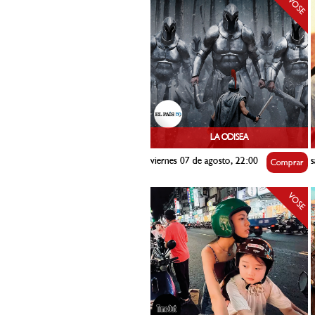
VOSE
LA ODISEA
viernes 07 de agosto, 22:00
s
Comprar
VOSE