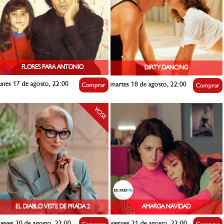
FLORES PARA ANTONIO
DIRTY DANCING
unes 17 de agosto, 22:00
martes 18 de agosto, 22:00
Comprar
Comprar
VOSE
EL DIABLO VISTE DE PRADA 2
AMARGA NAVIDAD
ueves 20 de agosto, 22:00
viernes 21 de agosto, 22:00