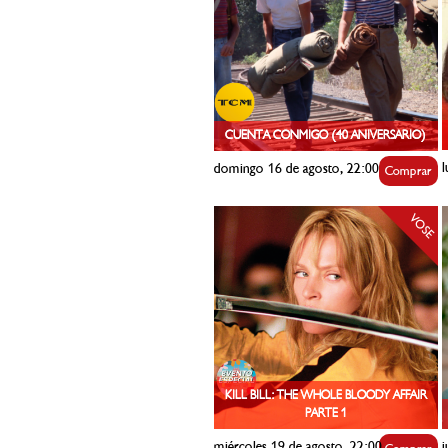
CUENTA CONMIGO (40 ANIVERSARIO)
l
domingo 16 de agosto, 22:00
Comprar
VOSE
KILL BILL: THE WHOLE BLOODY AFFAIR
PARTE 1
miércoles 19 de agosto, 22:00
j