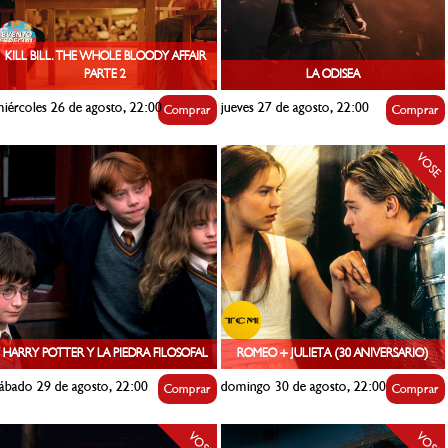
KILL BILL. THE WHOLE BLOODY AFFAIR
PARTE 2
LA ODISEA
iércoles 26 de agosto, 22:00
jueves 27 de agosto, 22:00
Comprar
Comprar
VOSE
HARRY POTTER Y LA PIEDRA FILOSOFAL
ROMEO + JULIETA (30 ANIVERSARIO)
ábado 29 de agosto, 22:00
domingo 30 de agosto, 22:00
Comprar
Comprar
VOSE
VOSE