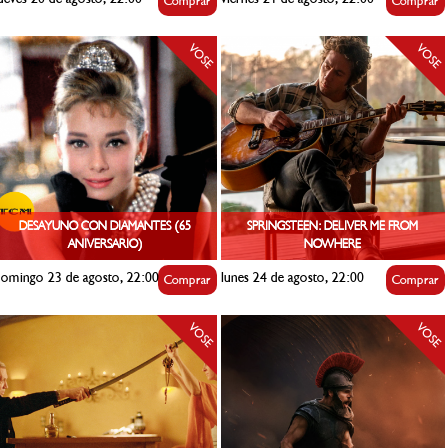
Comprar
Comprar
VOSE
VOSE
DESAYUNO CON DIAMANTES (65
SPRINGSTEEN: DELIVER ME FROM
ANIVERSARIO)
NOWHERE
omingo 23 de agosto, 22:00
lunes 24 de agosto, 22:00
Comprar
Comprar
VOSE
VOSE