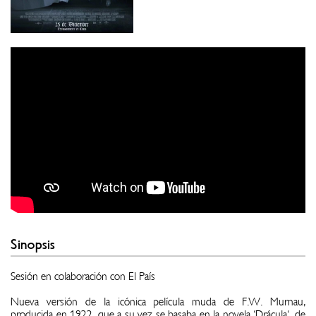
Sinopsis
Sesión en colaboración con El País
Nueva versión de la icónica película muda de F.W. Murnau,
producida en 1922, que a su vez se basaba en la novela 'Drácula', de